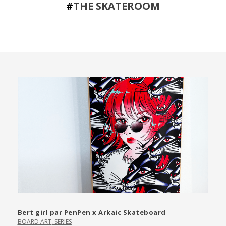
#
THE SKATEROOM
Bert girl par PenPen x Arkaic Skateboard
BOARD ART
,
SERIES