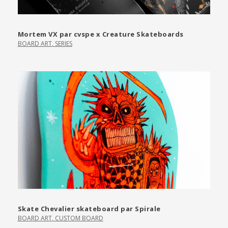
Mortem VX par cvspe x Creature Skateboards
BOARD ART
,
SERIES
Skate Chevalier skateboard par Spirale
BOARD ART
,
CUSTOM BOARD