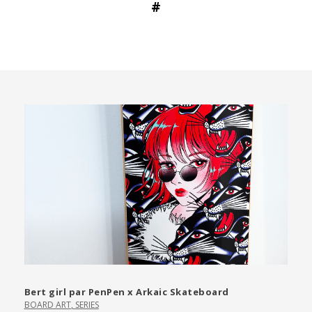
#
Bert girl par PenPen x Arkaic Skateboard
BOARD ART
,
SERIES