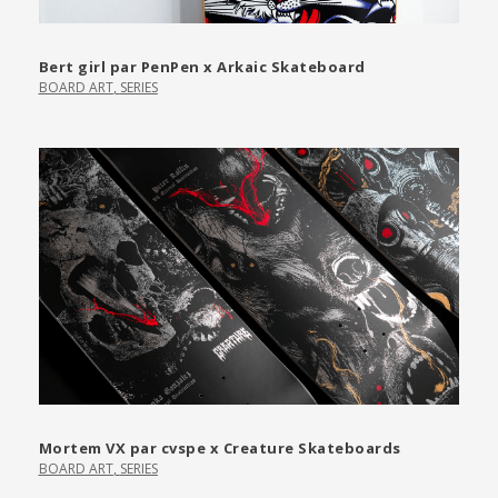
Bert girl par PenPen x Arkaic Skateboard
BOARD ART
,
SERIES
Mortem VX par cvspe x Creature Skateboards
BOARD ART
,
SERIES