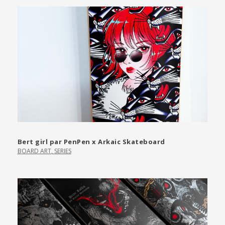
Bert girl par PenPen x Arkaic Skateboard
BOARD ART
,
SERIES