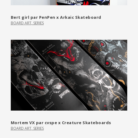
Bert girl par PenPen x Arkaic Skateboard
BOARD ART
,
SERIES
Mortem VX par cvspe x Creature Skateboards
BOARD ART
,
SERIES