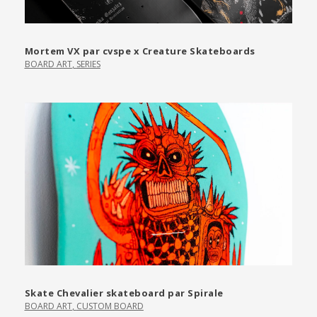
Mortem VX par cvspe x Creature Skateboards
BOARD ART
,
SERIES
Skate Chevalier skateboard par Spirale
BOARD ART
,
CUSTOM BOARD