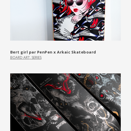
Bert girl par PenPen x Arkaic Skateboard
BOARD ART
,
SERIES