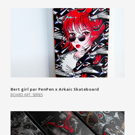
Bert girl par PenPen x Arkaic Skateboard
BOARD ART
,
SERIES