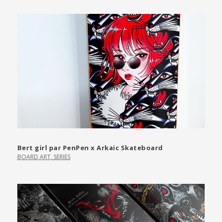
Bert girl par PenPen x Arkaic Skateboard
BOARD ART
,
SERIES