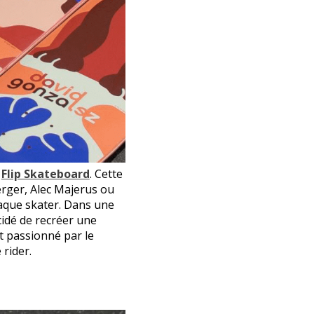
c
Flip Skateboard
. Cette
erger, Alec Majerus ou
haque skater. Dans une
cidé de recréer une
t passionné par le
 rider.