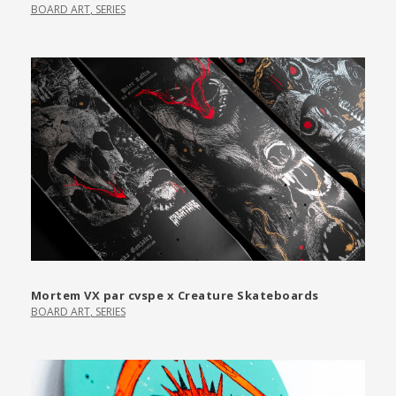
BOARD ART
,
SERIES
Mortem VX par cvspe x Creature Skateboards
BOARD ART
,
SERIES