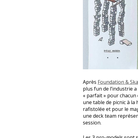
Après
Foundation & Sk
plus fun de l’industrie a
« parfait » pour chacun
une table de picnic à l
rafistolée et pour le ma
une deck team représen
session.
Les 3 pro-models sont s