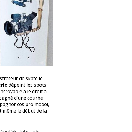
ustrateur de skate le
rle
dépeint les spots
ncroyable a le droit à
ompagné d’une courbe
ompagner ces pro model,
t même le début de la
April Skateboards
.