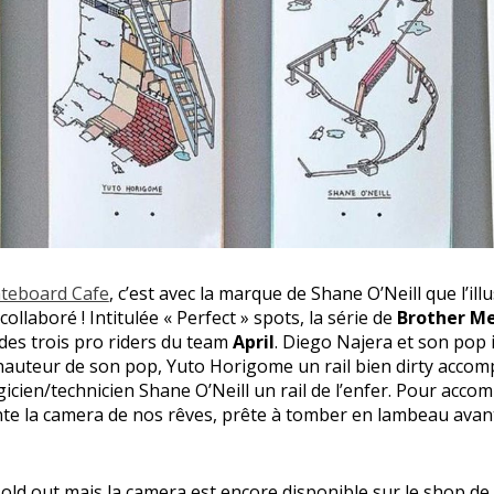
ateboard Cafe
, c’est avec la marque de Shane O’Neill que l’ill
 collaboré ! Intitulée « Perfect » spots, la série de
Brother Me
 des trois pro riders du team
April
. Diego Najera et son pop i
a hauteur de son pop, Yuto Horigome un rail bien dirty acc
gicien/technicien Shane O’Neill un rail de l’enfer. Pour acc
te la camera de nos rêves, prête à tomber en lambeau avan
old out mais la camera est encore disponible sur le shop de