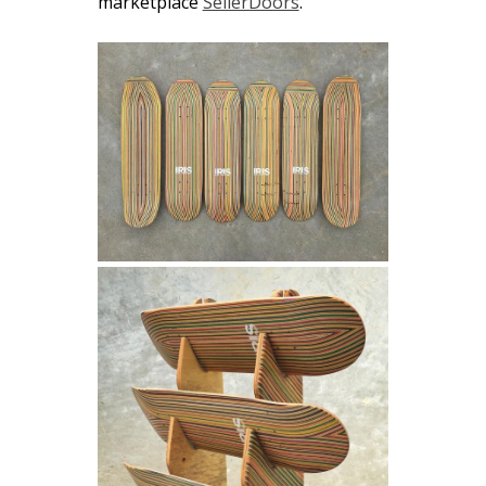
marketplace
SellerDoors
.