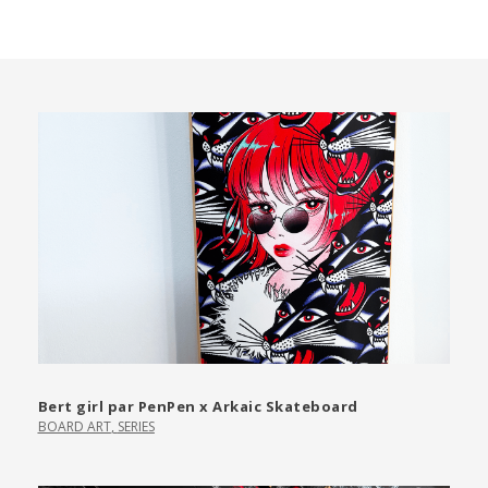
Bert girl par PenPen x Arkaic Skateboard
BOARD ART
,
SERIES