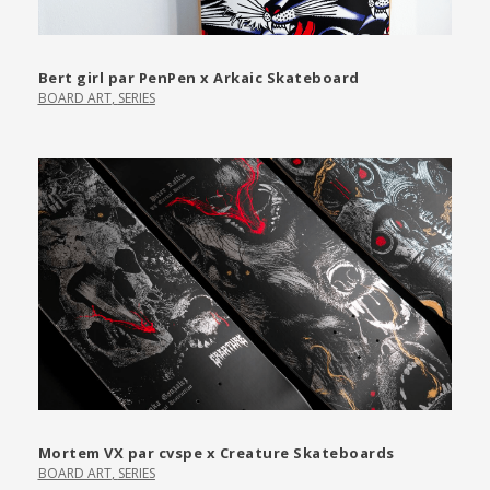
Bert girl par PenPen x Arkaic Skateboard
BOARD ART
,
SERIES
Mortem VX par cvspe x Creature Skateboards
BOARD ART
,
SERIES