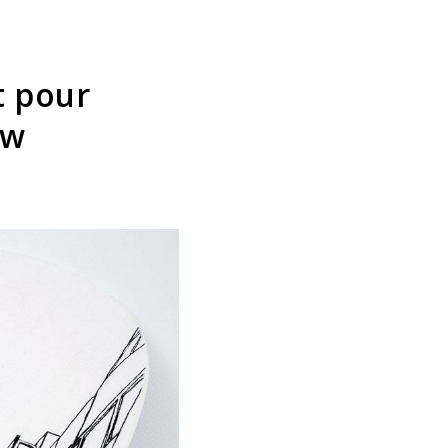
t pour
ow