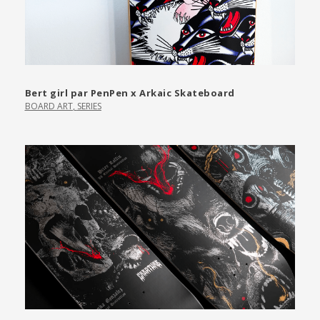
Bert girl par PenPen x Arkaic Skateboard
BOARD ART
,
SERIES