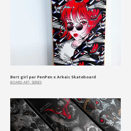
Bert girl par PenPen x Arkaic Skateboard
BOARD ART
,
SERIES