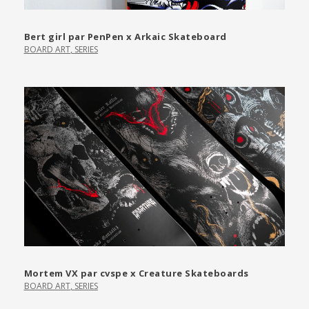
Bert girl par PenPen x Arkaic Skateboard
BOARD ART
,
SERIES
Mortem VX par cvspe x Creature Skateboards
BOARD ART
,
SERIES