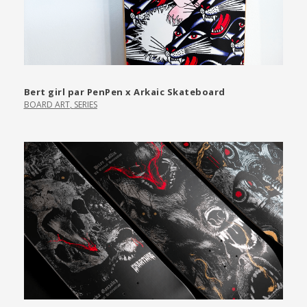
Bert girl par PenPen x Arkaic Skateboard
BOARD ART
,
SERIES