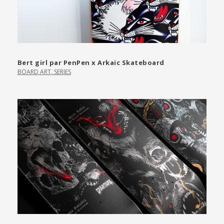
Bert girl par PenPen x Arkaic Skateboard
BOARD ART
,
SERIES