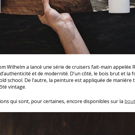
m Wilhelm a lancé une série de cruisers fait-main appelée R
authenticité et de modernité. D’un côté, le bois brut et la 
d school. De l’autre, la peinture est appliquée de manière t
ôté vintage.
ions qui sont, pour certaines, encore disponibles sur la
bout