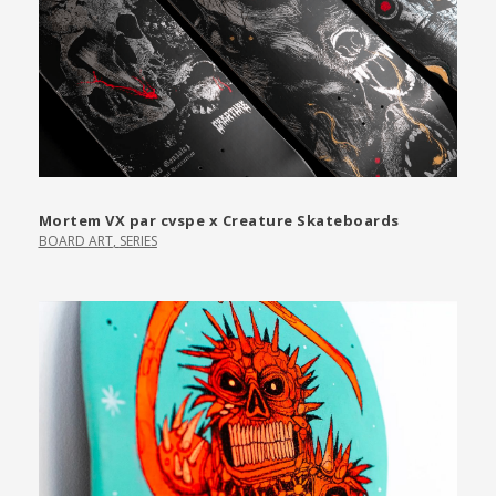
Mortem VX par cvspe x Creature Skateboards
BOARD ART
,
SERIES