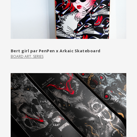
Bert girl par PenPen x Arkaic Skateboard
BOARD ART
,
SERIES